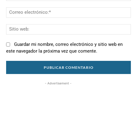
Co
el
Si
we
Guardar mi nombre, correo electrónico y sitio web en
este navegador la próxima vez que comente.
- Advertisement -