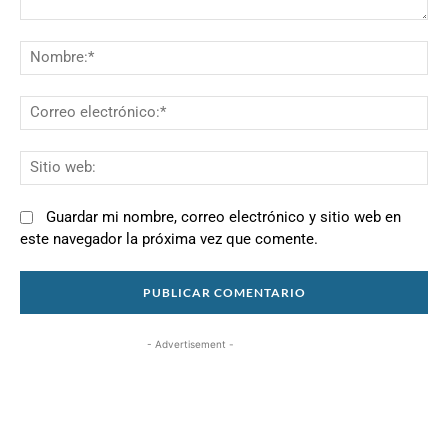
Comentario:
N
Co
el
Si
we
Guardar mi nombre, correo electrónico y sitio web en
este navegador la próxima vez que comente.
- Advertisement -