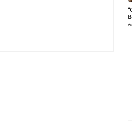
“
B
As