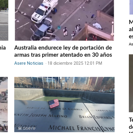
M
a
e
As
nia
Australia endurece ley de portación de
armas tras primer atentado en 30 años
Asere Noticias
-
18 diciembre 2025 12:01 PM
T
d