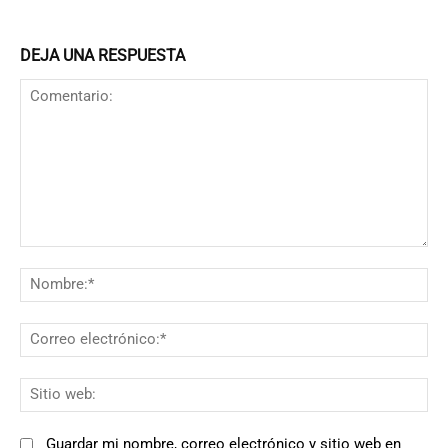
DEJA UNA RESPUESTA
Comentario:
N
Co
el
Si
we
Guardar mi nombre, correo electrónico y sitio web en