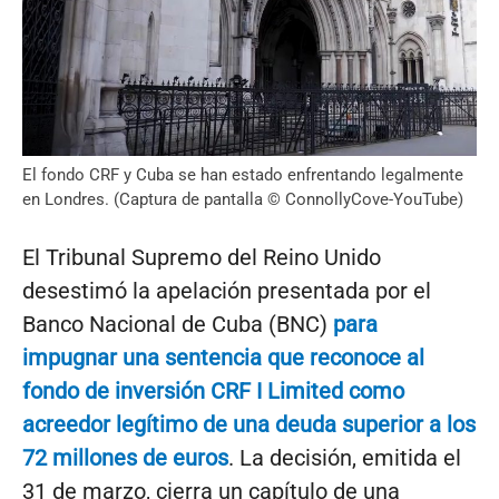
El fondo CRF y Cuba se han estado enfrentando legalmente
en Londres. (Captura de pantalla © ConnollyCove-YouTube)
El Tribunal Supremo del Reino Unido
desestimó la apelación presentada por el
Banco Nacional de Cuba (BNC)
para
impugnar una sentencia que reconoce al
fondo de inversión CRF I Limited como
acreedor legítimo de una deuda superior a los
72 millones de euros
. La decisión, emitida el
31 de marzo, cierra un capítulo de una