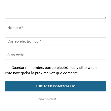
Comentario:
N
Co
el
Si
we
Guardar mi nombre, correo electrónico y sitio web en
este navegador la próxima vez que comente.
- Advertisement -