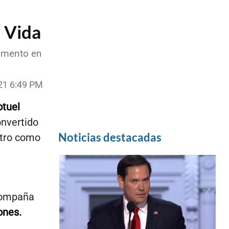
y Vida
agmento en
21 6:49 PM
otuel
onvertido
Noticias destacadas
ntro como
u
acompaña
ones.