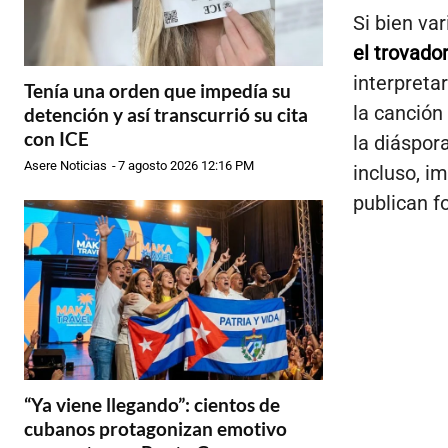
Si bien va
el trovado
interpreta
Tenía una orden que impedía su
la canción
detención y así transcurrió su cita
con ICE
la diáspor
Asere Noticias
-
7 agosto 2026 12:16 PM
incluso, i
publican fo
“Ya viene llegando”: cientos de
cubanos protagonizan emotivo