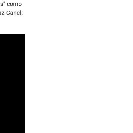
dos” como
az-Canel: