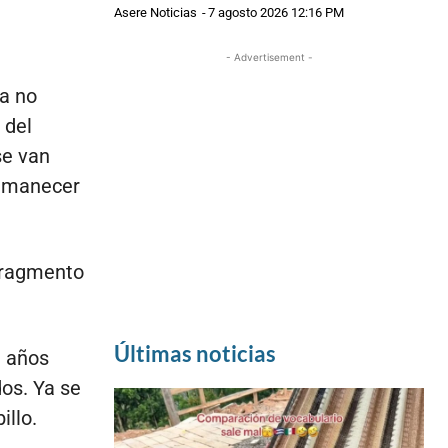
Asere Noticias
-
7 agosto 2026 12:16 PM
- Advertisement -
Ya no
 del
se van
 amanecer
 fragmento
Últimas noticias
a años
dos. Ya se
illo.