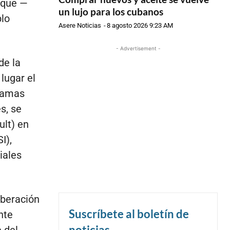
 que —
un lujo para los cubanos
blo
Asere Noticias
-
8 agosto 2026 9:23 AM
- Advertisement -
de la
lugar el
 ramas
s, se
ult) en
I),
iales
iberación
Suscríbete al boletín de
nte
noticias