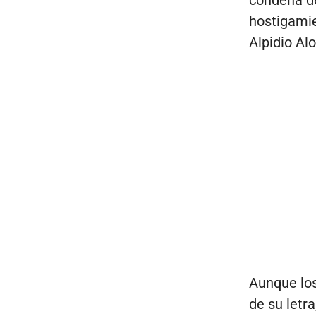
condena de
hostigamie
Alpidio Alo
Aunque los
de su letr