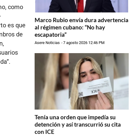
smo, como
—
Marco Rubio envía dura advertencia
rto es que
al régimen cubano: “No hay
mbros de
escapatoria”
n,
Asere Noticias
-
7 agosto 2026 12:46 PM
suarios
da”.
Tenía una orden que impedía su
detención y así transcurrió su cita
con ICE