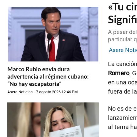
«Tu ci
Signif
A pesar de
particular 
Asere Noti
La canción
Marco Rubio envía dura
Romero
, 
advertencia al régimen cubano:
en una oda
“No hay escapatoria”
fuera de la
Asere Noticias
-
7 agosto 2026 12:46 PM
No es de e
lanzamient
al tema h