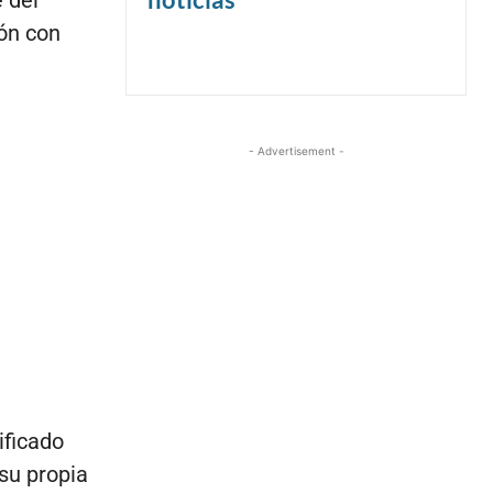
 del
ión con
- Advertisement -
ificado
su propia