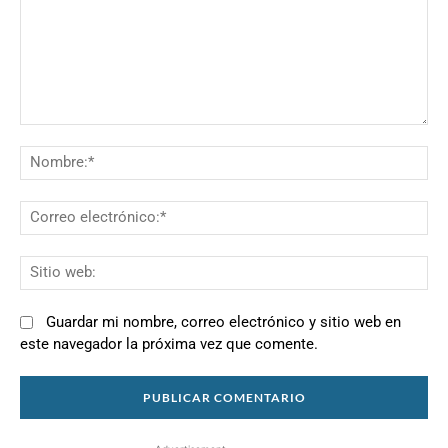
Comentario:
N
Co
el
Si
we
Guardar mi nombre, correo electrónico y sitio web en
este navegador la próxima vez que comente.