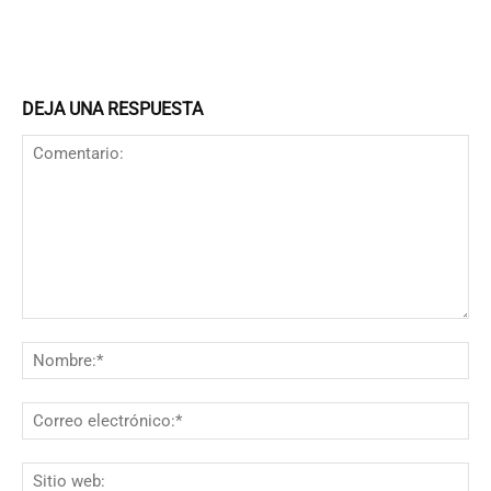
DEJA UNA RESPUESTA
Comentario:
N
Co
el
Si