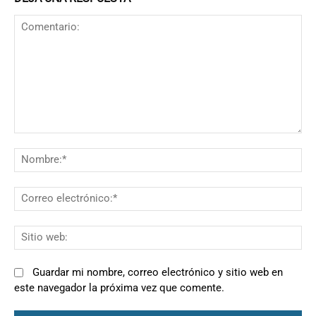
Comentario:
N
Co
el
Si
we
Guardar mi nombre, correo electrónico y sitio web en
este navegador la próxima vez que comente.