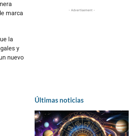
anera
- Advertisement -
 de marca
ue la
gales y
 un nuevo
Últimas noticias