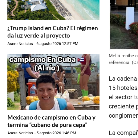
¿Trump Island en Cuba? El régimen
da luz verde al proyecto
Asere Noticias
-
6 agosto 2026 12:57 PM
Meliá recibe c
referencia. (C
La cadena 
15 hoteles
el sector 
creciente 
conglomer
Mexicano de campismo en Cuba y
termina “cubano de pura cepa”
La compañí
Asere Noticias
-
5 agosto 2026 1:46 PM