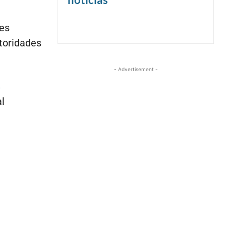
les
utoridades
- Advertisement -
l