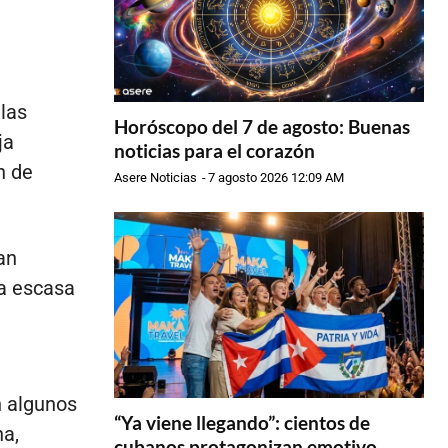
las
Horóscopo del 7 de agosto: Buenas
ja
noticias para el corazón
n de
Asere Noticias
-
7 agosto 2026 12:09 AM
an
la escasa
n algunos
“Ya viene llegando”: cientos de
na,
cubanos protagonizan emotivo