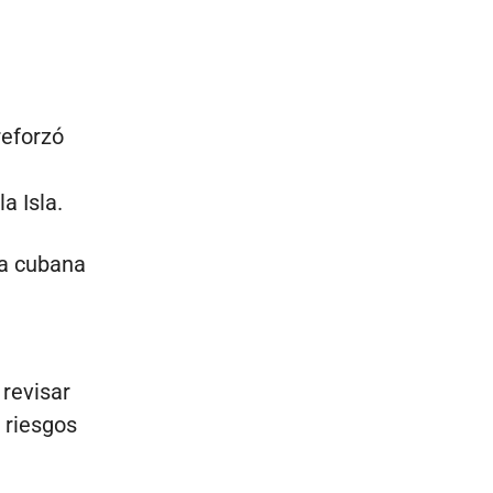
reforzó
a Isla.
ca cubana
revisar
 riesgos