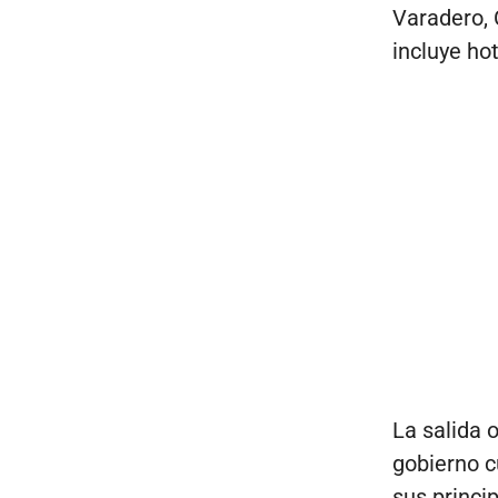
Varadero, 
incluye ho
La salida 
gobierno c
sus princi