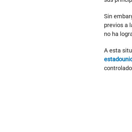
Sin embargo
previos a 
no ha logr
A esta sit
estadouni
controlado