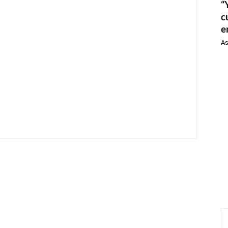
“
c
e
As