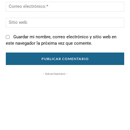
Co
el
Si
we
Guardar mi nombre, correo electrónico y sitio web en
este navegador la próxima vez que comente.
- Advertisement -