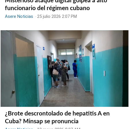
Misterioso ataque digital golpea a alto
funcionario del régimen cubano
Asere Noticias
-
25 julio 2026 2:07 PM
¿Brote descrontolado de hepatitis A en
Cuba? Minsap se pronuncia